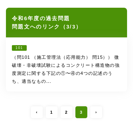
令和6年度の過去問題
問題文へのリンク（3/3）
101
（問101 （施工管理法（応用能力） 問15）） 微
破壊・非破壊試験によるコンクリート構造物の強
度測定に関する下記の①〜④の4つの記述のう
ち、適当なもの...
‹
1
2
3
›