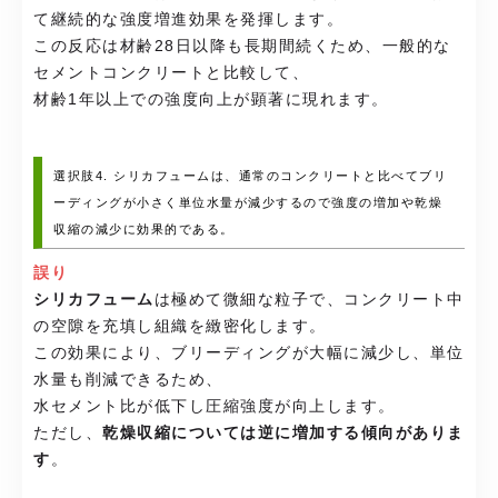
て継続的な強度増進効果を発揮します。
この反応は材齢28日以降も長期間続くため、一般的な
セメントコンクリートと比較して、
材齢1年以上での強度向上が顕著に現れます。
選択肢4. シリカフュームは、通常のコンクリートと比べてブリ
ーディングが小さく単位水量が減少するので強度の増加や乾燥
収縮の減少に効果的である。
誤り
シリカフューム
は極めて微細な粒子で、コンクリート中
の空隙を充填し組織を緻密化します。
この効果により、ブリーディングが大幅に減少し、単位
水量も削減できるため、
水セメント比が低下し圧縮強度が向上します。
ただし、
乾燥収縮については逆に増加する傾向がありま
す
。