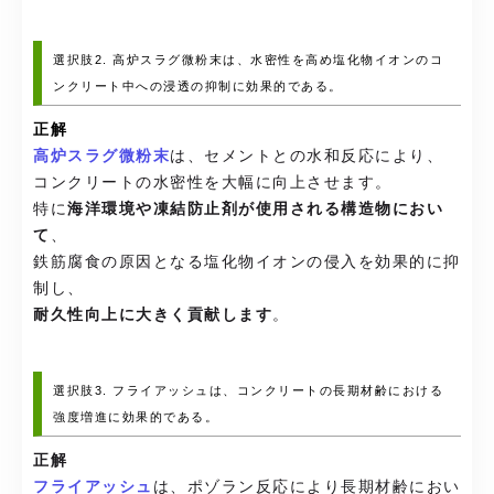
選択肢2. 高炉スラグ微粉末は、水密性を高め塩化物イオンのコ
ンクリート中への浸透の抑制に効果的である。
正解
高炉スラグ微粉末
は、セメントとの水和反応により、
コンクリートの水密性を大幅に向上させます。
特に
海洋環境や凍結防止剤が使用される構造物におい
て
、
鉄筋腐食の原因となる塩化物イオンの侵入を効果的に抑
制し、
耐久性向上に大きく貢献します
。
選択肢3. フライアッシュは、コンクリートの長期材齢における
強度増進に効果的である。
正解
フライアッシュ
は、ポゾラン反応により長期材齢におい