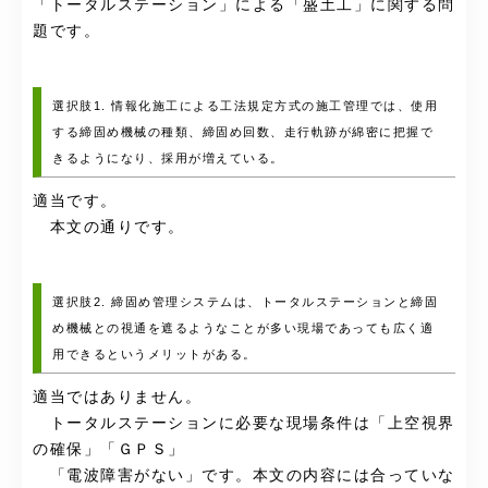
「トータルステーション」による「盛土工」に関する問
題です。
選択肢1. 情報化施工による工法規定方式の施工管理では、使用
する締固め機械の種類、締固め回数、走行軌跡が綿密に把握で
きるようになり、採用が増えている。
適当です。
本文の通りです。
選択肢2. 締固め管理システムは、トータルステーションと締固
め機械との視通を遮るようなことが多い現場であっても広く適
用できるというメリットがある。
適当ではありません。
トータルステーションに必要な現場条件は「上空視界
の確保」「ＧＰＳ」
「電波障害がない」です。本文の内容には合っていな