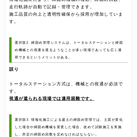
走行軌跡が自動で記録・管理できます。
施工品質の向上と透明性確保から採用が増加していま
す。
選択肢2. 締固め管理システムは、トータルステーションと締固
め機械との視通を遮るようなことが多い現場であっても広く適
用できるというメリットがある。
誤り
トータルステーション方式は、機械との視通が必須で
す。
視通が遮られる現場では適用困難です。
選択肢3. 情報化施工による盛土の締固め管理では、土質が変化
した場合や締固め機械を変更した場合、改めて試験施工を実施
し、所定の締固め回数を定めなければならない。