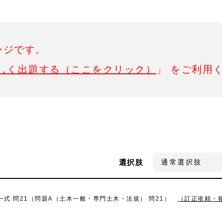
ージです。
しく出題する（ここをクリック）
」 をご利用
選択肢
一式 問21（問題A（土木一般・専門土木・法規） 問21）
（訂正依頼・