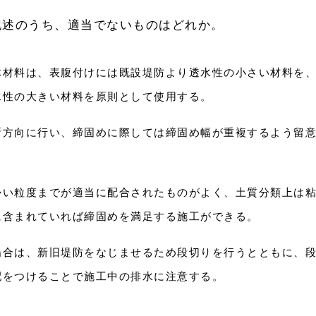
記述のうち、適当でないものはどれか。
体材料は、表腹付けには既設堤防より透水性の小さい材料を
水性の大きい材料を原則として使用する。
断方向に行い、締固めに際しては締固め幅が重複するよう留
かい粒度までが適当に配合されたものがよく、土質分類上は
に含まれていれば締固めを満足する施工ができる。
場合は、新旧堤防をなじませるため段切りを行うとともに、
配をつけることで施工中の排水に注意する。