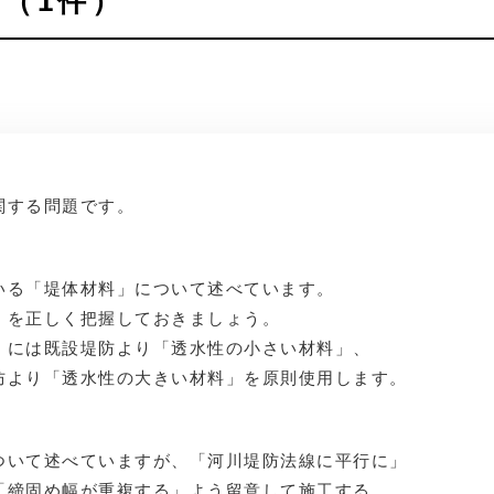
（1件）
関する問題です。
る「堤体材料」について述べています。
を正しく把握しておきましょう。
には既設堤防より「透水性の小さい材料」、
より「透水性の大きい材料」を原則使用します。
いて述べていますが、「河川堤防法線に平行に」
締固め幅が重複する」よう留意して施工する、