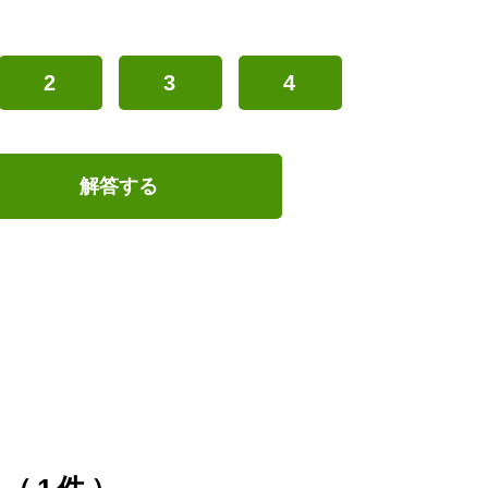
2
3
4
解答する