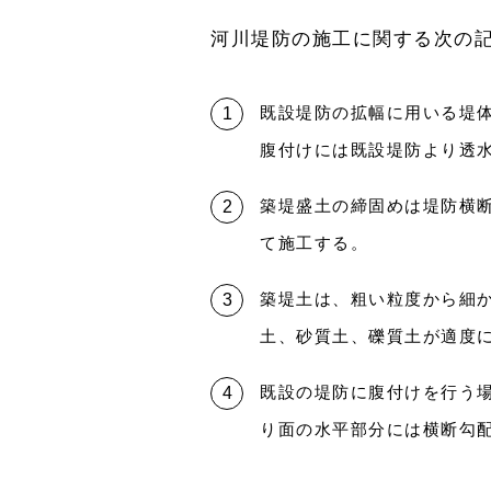
河川堤防の施工に関する次の
既設堤防の拡幅に用いる堤
腹付けには既設堤防より透
築堤盛土の締固めは堤防横
て施工する。
築堤土は、粗い粒度から細
土、砂質土、礫質土が適度
既設の堤防に腹付けを行う
り面の水平部分には横断勾