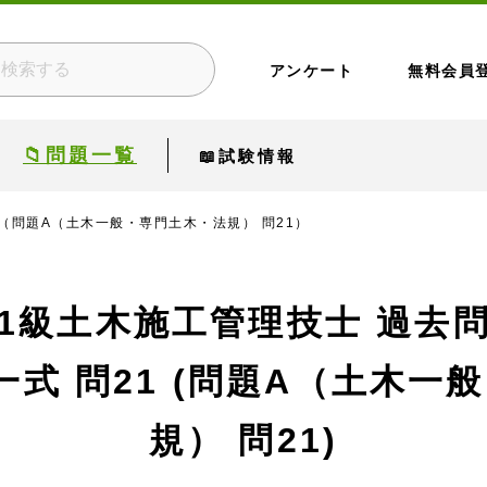
アンケート
無料会員
📁問題一覧
📖試験情報
 （問題A（土木一般・専門土木・法規） 問21）
1級土木施工管理技士 過去
一式
問21 (問題A（土木一
規） 問21)