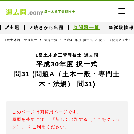
1級土木施工管理技士
📁問題一覧
🖊出題
📌続きから出題
📖試験情報
1級土木施工管理技士
問題一覧
平成30年度 択一式
問31 （問題A（土木
1級土木施工管理技士 過去問
平成30年度 択一式
問31 (問題A（土木一般・専門土
木・法規） 問31)
このページは閲覧用ページです。
履歴を残すには、 「
新しく出題する（ここをクリッ
ク）
」 をご利用ください。