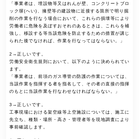
「事業者は、埋設物等又はれんが壁、コンクリートブロ
ック塀(へい)、擁壁等の建設物に近接する箇所で明り掘
削の作業を行なう場合において、これらの損壊等により
労働者に危険を及ぼすおそれのあるときは、これらを補
強し、移設する等当該危険を防止するための措置が講じ
られた後でなければ、作業を行なってはならない。」
2→正しいです。
労働安全衛生規則において、以下のように決められてい
ます。
「事業者は、前項のガス導管の防護の作業については、
当該作業を指揮する者を指名して、その者の直接の指揮
のもとに当該作業を行なわせなければならない。」
3→正しいです。
工事現場における架空線等上空施設については、施工に
先立ち、種類・場所・高さ・管理者等を現地調査により
事前確認します。