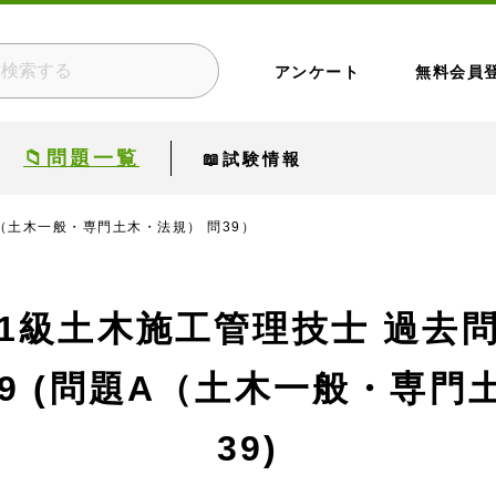
アンケート
無料会員
📁問題一覧
📖試験情報
A（土木一般・専門土木・法規） 問39）
1級土木施工管理技士 過去
9 (問題A（土木一般・専門
39)