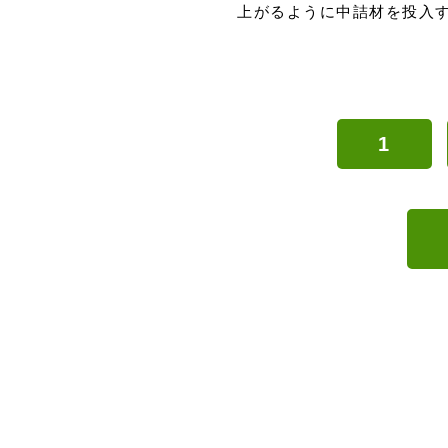
上がるように中詰材を投入
1