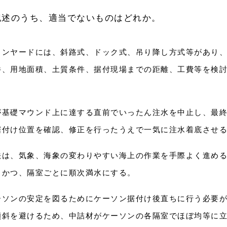
記述のうち、適当でないものはどれか。
ソンヤードには、斜路式、ドック式、吊り降し方式等があり
件、用地面積、土質条件、据付現場までの距離、工費等を検
が基礎マウンド上に達する直前でいったん注水を中止し、最
据付け位置を確認、修正を行ったうえで一気に注水着底させ
法は、気象、海象の変わりやすい海上の作業を手際よく進め
、かつ、隔室ごとに順次満水にする。
ーソンの安定を図るためにケーソン据付け後直ちに行う必要
傾斜を避けるため、中詰材がケーソンの各隔室でほぼ均等に