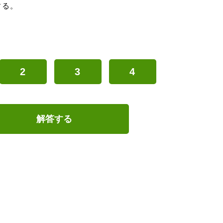
する。
2
3
4
解答する