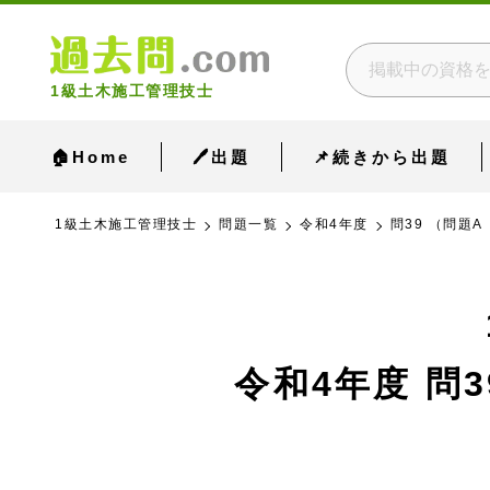
1級土木施工管理技士
🏠Home
🖊出題
📌続きから出題
1級土木施工管理技士
問題一覧
令和4年度
問39 （問題
令和4年度
問3