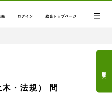
登録
ログイン
総合トップページ
問題文
問
土木・法規） 問