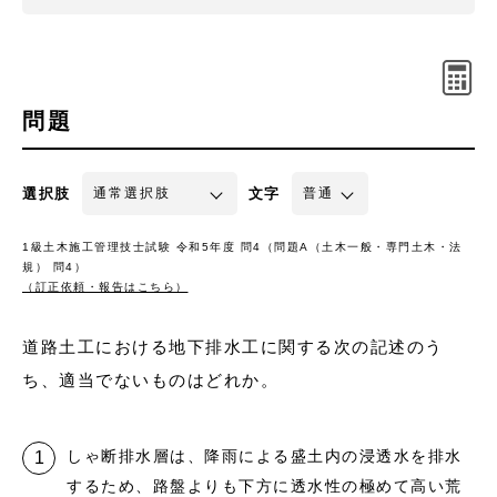
問題
選択肢
文字
1級土木施工管理技士試験 令和5年度 問4（問題A（土木一般・専門土木・法
規） 問4）
（訂正依頼・報告はこちら）
道路土工における地下排水工に関する次の記述のう
ち、適当でないものはどれか。
しゃ断排水層は、降雨による盛土内の浸透水を排水
するため、路盤よりも下方に透水性の極めて高い荒