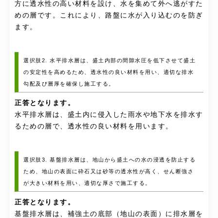
方に透水性の高い材料を設け、水を集めて外へ逃がすた
めの層です。これにより、路盤に水が入り込むのを防ぎ
ます。
選択肢2. 水平排水層は、盛土内部の間隙水圧を低下させて盛土
の安定性を高めるため、透水性の良い材料を用い、適切な排水
勾配及び層厚を確保し施工する。
正答となります。
水平排水層は、盛土内に侵入した雨水や地下水を排水す
るための層で、透水性の良い材料を用います。
選択肢3. 基盤排水層は、地山から盛土への水の浸透を防止する
ため、地山の表面に砕石又は砂等の透水性が高く、せん断強さ
が大きい材料を用い、適切な厚さで施工する。
正答となります。
基盤排水層は、補強土の底部（地山の表面）に排水層を