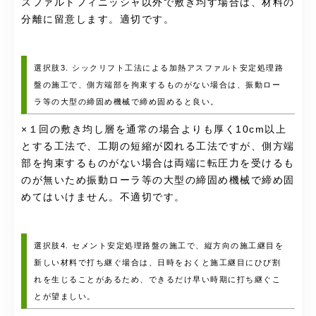
スファルトフィニッシャ以外で敷き均す場合は、材料の
分離に留意します。適切です。
選択肢3. シックリフト工法による加熱アスファルト安定処理路
盤の施工で、側方端部を拘束するものがない場合は、振動ロー
ラ等の大型の締固め機械で締め固めると良い。
×１回の敷き均し層を通常の場合よりも厚く10cm以上
とする工法で、工期の短縮が図れる工法ですが、側方端
部を拘束するものがない場合は両端に転圧力を受けるも
のが無いため振動ローラ等の大型の締固め機械で締め固
めてはいけません。不適切です。
選択肢4. セメント安定処理路盤の施工で、縦方向の施工継目を
新しい材料で打ち継ぐ場合は、日時をおくと施工継目にひび割
れを生じることがあるため、できるだけ早い時期に打ち継ぐこ
とが望ましい。