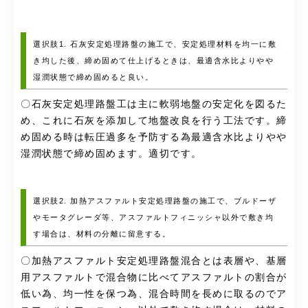
選択肢1. 石灰安定処理路盤の施工で、安定処理材料を均一に敷
き均した後、締め固めて仕上げるときは、最適含水比よりやや
湿潤状態で締め固めると良い。
〇石灰安定処理路盤工は主に軟弱地盤の安定化を図るた
め、これに石灰を添加して地盤改良を行う工法です。締
め固める時は転圧過多を予防する為最適含水比よりやや
湿潤状態で締め固めます。適切です。
選択肢2. 加熱アスファルト安定処理路盤の施工で、ブルドーザ
やモータグレーダ等、アスファルトフィニッシャ以外で敷き均
す場合は、材料の分離に留意する。
〇加熱アスファルト安定処理路盤混合とは表層や、基層
用アスファルトで混合物に比べてアスファルトの割合が
低い為、均一性を保つ為、混合時間を長めに取るのでア