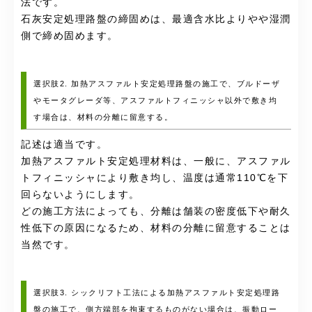
法です。
石灰安定処理路盤の締固めは、最適含水比よりやや湿潤
側で締め固めます。
選択肢2. 加熱アスファルト安定処理路盤の施工で、ブルドーザ
やモータグレーダ等、アスファルトフィニッシャ以外で敷き均
す場合は、材料の分離に留意する。
記述は適当です。
加熱アスファルト安定処理材料は、一般に、アスファル
トフィニッシャにより敷き均し、温度は通常110℃を下
回らないようにします。
どの施工方法によっても、分離は舗装の密度低下や耐久
性低下の原因になるため、材料の分離に留意することは
当然です。
選択肢3. シックリフト工法による加熱アスファルト安定処理路
盤の施工で、側方端部を拘束するものがない場合は、振動ロー