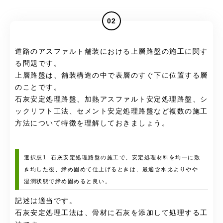
02
道路のアスファルト舗装における上層路盤の施工に関す
る問題です。
上層路盤は、舗装構造の中で表層のすぐ下に位置する層
のことです。
石灰安定処理路盤、加熱アスファルト安定処理路盤、シ
ックリフト工法、セメント安定処理路盤など複数の施工
方法について特徴を理解しておきましょう。
選択肢1. 石灰安定処理路盤の施工で、安定処理材料を均一に敷
き均した後、締め固めて仕上げるときは、最適含水比よりやや
湿潤状態で締め固めると良い。
記述は適当です。
石灰安定処理工法は、骨材に石灰を添加して処理する工