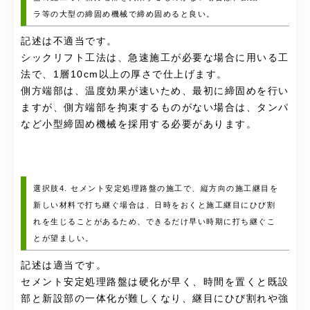
ラ等の大型の締固め機械で締め固めると良い。
記述は不適当です。
シックリフト工法は、急速施工が必要な場合に用いる工
法で、1層10cm以上の厚さで仕上げます。
側方端部は、温度効果が速いため、最初に締固めを行い
ますが、側方端部を拘束するものがない場合は、タンパ
など小型締固め機械を採用する必要があります。
選択肢4. セメント安定処理路盤の施工で、縦方向の施工継目を
新しい材料で打ち継ぐ場合は、日時をおくと施工継目にひび割
れを生じることがあるため、できるだけ早い時期に打ち継ぐこ
とが望ましい。
記述は適当です。
セメント安定処理路盤は硬化が早く、時間を置くと既設
部と新設部の一体化が難しくなり、継目にひび割れや強