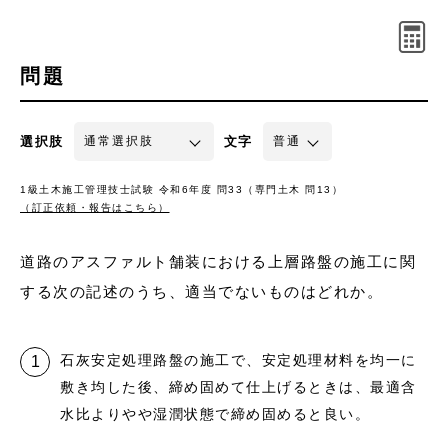
問題
選択肢
文字
1級土木施工管理技士試験 令和6年度 問33（専門土木 問13）
（訂正依頼・報告はこちら）
道路のアスファルト舗装における上層路盤の施工に関
する次の記述のうち、適当でないものはどれか。
石灰安定処理路盤の施工で、安定処理材料を均一に
敷き均した後、締め固めて仕上げるときは、最適含
水比よりやや湿潤状態で締め固めると良い。