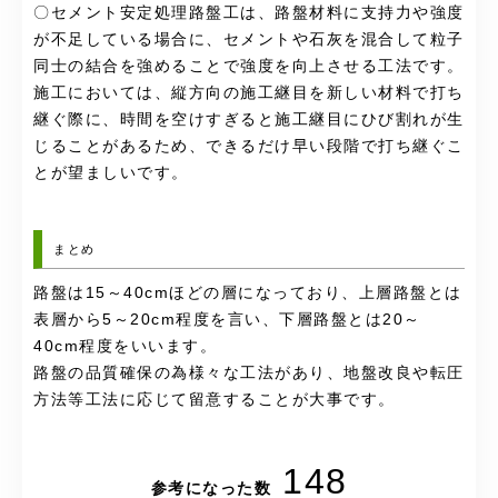
〇セメント安定処理路盤工は、路盤材料に支持力や強度
が不足している場合に、セメントや石灰を混合して粒子
同士の結合を強めることで強度を向上させる工法です。
施工においては、縦方向の施工継目を新しい材料で打ち
継ぐ際に、時間を空けすぎると施工継目にひび割れが生
じることがあるため、できるだけ早い段階で打ち継ぐこ
とが望ましいです。
まとめ
路盤は15～40cmほどの層になっており、上層路盤とは
表層から5～20cm程度を言い、下層路盤とは20～
40cm程度をいいます。
路盤の品質確保の為様々な工法があり、地盤改良や転圧
方法等工法に応じて留意することが大事です。
148
参考になった数