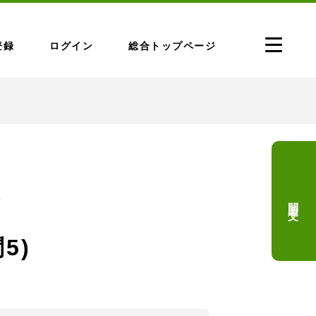
登録
ログイン
総合トップページ
問題文
問
5)