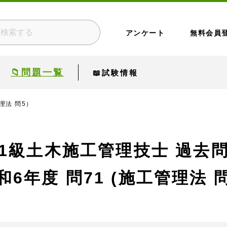
アンケート
無料会員
📁問題一覧
📖試験情報
理法 問5）
1級土木施工管理技士 過去
和6年度
問71 (施工管理法 問