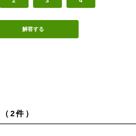
2
3
4
解答する
（2件）