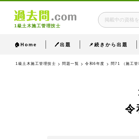
1級土木施工管理技士
🏠Home
🖊出題
📌続きから出題
1級土木施工管理技士
問題一覧
令和6年度
問71 （施工管
令