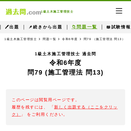
1級土木施工管理技士
📁問題一覧
🖊出題
📌続きから出題
📖試験情報
1級土木施工管理技士
問題一覧
令和6年度
問79 （施工管理法 問13）
1級土木施工管理技士 過去問
令和6年度
問79 (施工管理法 問13)
このページは閲覧用ページです。
履歴を残すには、 「
新しく出題する（ここをクリッ
ク）
」 をご利用ください。