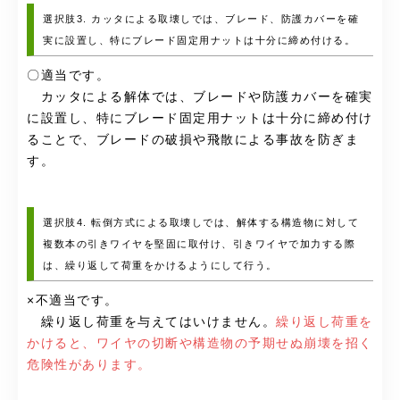
選択肢3. カッタによる取壊しでは、ブレード、防護カバーを確
実に設置し、特にブレード固定用ナットは十分に締め付ける。
〇適当です。
カッタによる解体では、ブレードや防護カバーを確実
に設置し、特にブレード固定用ナットは十分に締め付け
ることで、ブレードの破損や飛散による事故を防ぎま
す。
選択肢4. 転倒方式による取壊しでは、解体する構造物に対して
複数本の引きワイヤを堅固に取付け、引きワイヤで加力する際
は、繰り返して荷重をかけるようにして行う。
×不適当です。
繰り返し荷重を与えてはいけません。
繰り返し荷重を
かけると、ワイヤの切断や構造物の予期せぬ崩壊を招く
危険性があります。