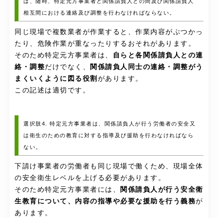
は、随時、特定元方事業者と関係請負人との間及び関係請負人
相互間における連絡及び調整を行わなければならない。
同じ現場で複数業者が作業すると、作業内容がぶつかっ
たり、危険作業が重なったりするおそれがあります。
そのため特定元方事業者は、
自らと各関係請負人との連
絡・調整
だけでなく、
関係請負人同士の連絡・調整がう
まくいくように図る役割
があります。
この記述は適切です。
選択肢4. 特定元方事業者は、関係請負人が行う労働者の安全又
は衛生のための教育に対する指導及び援助を行わなければなら
ない。
下請け事業者の労働者も同じ現場で働くため、現場全体
の安全衛生レベルを上げる必要があります。
そのため特定元方事業者には、
関係請負人が行う安全衛
生教育について、内容の指導や必要な援助を行う義務
が
あります。