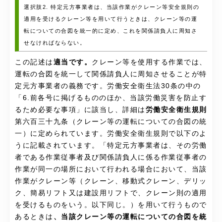
選択肢2. 特定元方事業者は、当該作業がクレーン等安全規則の
適用を受けるクレーン等を用いて行うときは、クレーン等の運
転についての合図を統一的に定め、これを関係請負人に周知さ
せなければならない。
この記述は
適当です。
クレーン等を使用する作業では、
運転の合図を統一して関係請負人に周知させることが特
定元方事業者の義務です。労働安全衛生法30条の中の
「6.前各号に掲げるもののほか、当該労働災害を防止す
るため必要な事項」に該当し、詳細は
労働安全衛生規則
第六百三十九条（クレーン等の運転についての合図の統
一）に定められています。労働安全衛生規則で以下のよ
うに記載されています。「特定元方事業者は、その労働
者である作業従事者及び関係請負人に係る作業従事者の
作業が同一の場所において行われる場合において、当該
作業がクレーン等（クレーン、移動式クレーン、デリッ
ク、簡易リフト又は建設用リフトで、クレーン則の適用
を受けるものをいう。以下同じ。）を用いて行うもので
あるときは
、当該クレーン等の運転についての合図を統