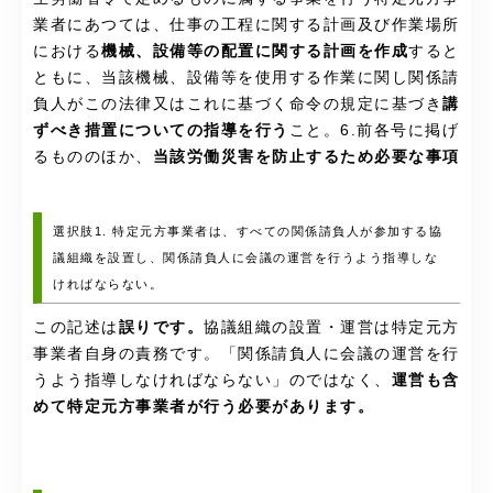
業者にあつては、仕事の工程に関する計画及び作業場所
における
機械、設備等の配置に関する計画を作成
すると
ともに、当該機械、設備等を使用する作業に関し関係請
負人がこの法律又はこれに基づく命令の規定に基づき
講
ずべき措置についての指導を行う
こと。6.前各号に掲げ
るもののほか、
当該労働災害を防止するため必要な事項
選択肢1. 特定元方事業者は、すべての関係請負人が参加する協
議組織を設置し、関係請負人に会議の運営を行うよう指導しな
ければならない。
この記述は
誤りです。
協議組織の設置・運営は特定元方
事業者自身の責務です。「関係請負人に会議の運営を行
うよう指導しなければならない」のではなく、
運営も含
めて特定元方事業者が行う必要があります。