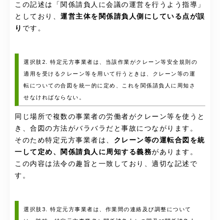
この記述は「関係請負人に会議の運営を行うよう指導」
としており、
運営主体を関係請負人側にしている点が誤
り
です。
選択肢2. 特定元方事業者は、当該作業がクレーン等安全規則の
適用を受けるクレーン等を用いて行うときは、クレーン等の運
転についての合図を統一的に定め、これを関係請負人に周知さ
せなければならない。
同じ場所で複数の事業者の労働者がクレーン等を使うと
き、合図の方法がバラバラだと事故につながります。
そのため特定元方事業者は、
クレーン等の運転合図を統
一して定め、関係請負人に周知する義務
があります。
この内容は法令の趣旨と一致しており、適切な記述で
す。
選択肢3. 特定元方事業者は、作業間の連絡及び調整について